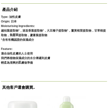
產品介紹
Type: 油性皮膚
Origin: 日本
Moisturising Ingredients:
越桔葉提取物
*
，迷迭香葉提取物
*
，大豆種子提取物
*
，薑黃根莖提取物，甘草根提
取物，
魚腥草
提取物，蘆薈葉提取物
*
含有有機認證的保濕成分
Feature:
適合油性皮膚的人士使用
我們將植物保濕成分的水分傳遞到皮膚
輕柔為清爽的
肌
膚做準備
其他客戶還會購買..