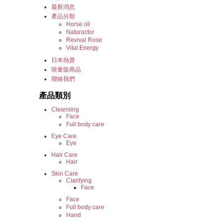
最新消息
產品分類
Horse oil
Naturactor
Revival Rose
Vital Energy
日本熱賣
限量版商品
聯絡我們
產品類別
Cleansing
Face
Full body care
Eye Care
Eye
Hair Care
Hair
Skin Care
Clarifying
Face
Face
Full body care
Hand